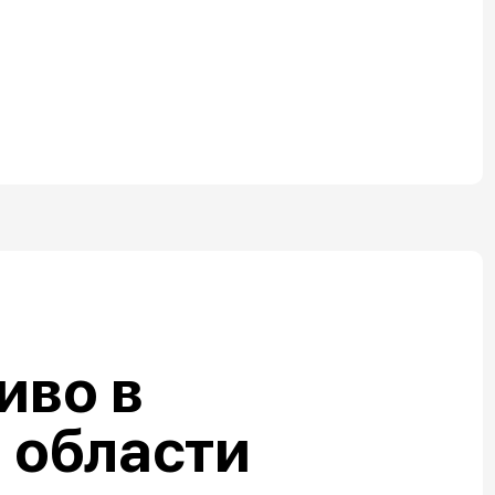
иво в
 области