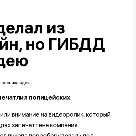
делал из
йн, но ГИБДД
идею
печатлил полицейских.
или внимание на видеоролик, который
драх запечатлена компания,
узов пикапа переоборудовали под