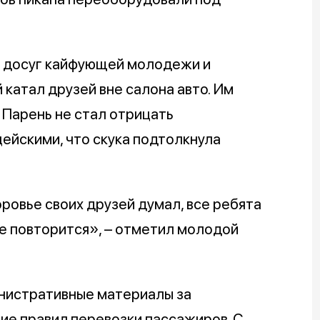
и досуг кайфующей молодежи и
катал друзей вне салона авто. Им
 Парень не стал отрицать
ейскими, что скука подтолкнула
ровье своих друзей думал, все ребята
не повторится», – отметил молодой
нистративные материалы за
ие правил перевозки пассажиров. С