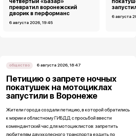
четвертый «Базар»
покатуш
превратил воронежский
запусти
дворик в перформанс
6 августа 2
6 августа 2026, 19:45
6 августа 2026, 18:47
общество
Петицию о запрете ночных
покатушек на мотоциклах
запустили в Воронеже
Жители города создали петицию, в которой обратились
к мэрии и областному ГИБДД с просьбой ввести
комендантский час для мотоциклистов: запретить
любителям двухколесного транспорта ездить по