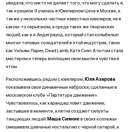
увидела, что никто не делает того, что могу сделать я,
так и решила. Я училась в Ювелирном Цехе в Москве, а
также у нескольких частных известных ювелиров, не в
каком-то серьёзном, а среди таких же творческих
людей, как и я. Андеграунд, который стал колыбелью
многих топовых созидателей в этой индустрии, таких
как Уильям Ларин, Dead Lamb, Катя Снэп. А потом стала
мастером и теперь воплощаю свои мысли и чувства в
этом.
Расположившись рядом с ювелиром,
Юля Азарова
показывала свои динамичные наброски, сделанные в
московском клубе «Партитура движения».
Чувствовалось, как карандаш ловит движение,
застывшее в моменте, а пятна создают силуэты
танцующих людей.
Маша Сияние
в своих коллажах
смешивала девчачью ностальгию с черной сатирой, а