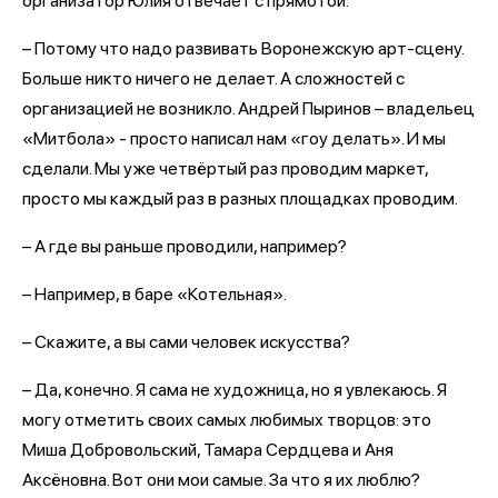
организатор Юлия отвечает с прямотой:
– Потому что надо развивать Воронежскую арт-сцену.
Больше никто ничего не делает. А сложностей с
организацией не возникло. Андрей Пыринов – владельец
«Митбола» - просто написал нам «гоу делать». И мы
сделали. Мы уже четвёртый раз проводим маркет,
просто мы каждый раз в разных площадках проводим.
– А где вы раньше проводили, например?
– Например, в баре «Котельная».
– Скажите, а вы сами человек искусства?
– Да, конечно. Я сама не художница, но я увлекаюсь. Я
могу отметить своих самых любимых творцов: это
Миша Добровольский, Тамара Сердцева и Аня
Аксёновна. Вот они мои самые. За что я их люблю?