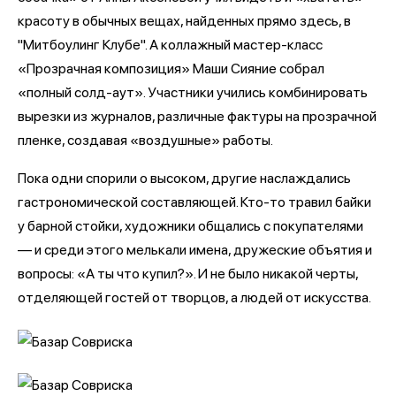
красоту в обычных вещах, найденных прямо здесь, в
"Митбоулинг Клубе". А коллажный мастер-класс
«Прозрачная композиция» Маши Сияние собрал
«полный солд-аут». Участники учились комбинировать
вырезки из журналов, различные фактуры на прозрачной
пленке, создавая «воздушные» работы.
Пока одни спорили о высоком, другие наслаждались
гастрономической составляющей. Кто-то травил байки
у барной стойки, художники общались с покупателями
— и среди этого мелькали имена, дружеские объятия и
вопросы: «А ты что купил?». И не было никакой черты,
отделяющей гостей от творцов, а людей от искусства.