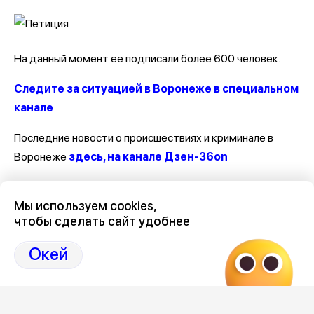
На данный момент ее подписали более 600 человек.
Следите за ситуацией в Воронеже в специальном
канале
Последние новости о происшествиях и криминале в
Воронеже
здесь, на канале Дзен-36on
Отзывы, эмоции, мнения, комментарии и обсуждения
Мы используем cookies,
происшествий в Воронеже и Воронежской области
на
чтобы сделать сайт удобнее
канале Дзен 36on
Окей
# Происшествия Воронеж
# Воронеж происшествия сегодня
# Происшествия Воронеж сегодня
# Воронеж происшествия