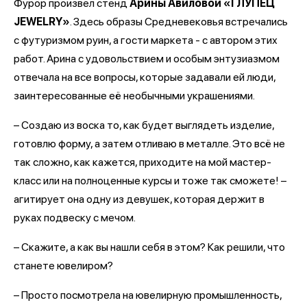
Фурор произвел стенд
Арины Авиловой «ГЛУПЕЦ
JEWELRY»
. Здесь образы Средневековья встречались
с футуризмом руин, а гости маркета - с автором этих
работ. Арина с удовольствием и особым энтузиазмом
отвечала на все вопросы, которые задавали ей люди,
заинтересованные её необычными украшениями.
– Создаю из воска то, как будет выглядеть изделие,
готовлю форму, а затем отливаю в металле. Это всё не
так сложно, как кажется, приходите на мой мастер-
класс или на полноценные курсы и тоже так сможете! –
агитирует она одну из девушек, которая держит в
руках подвеску с мечом.
– Скажите, а как вы нашли себя в этом? Как решили, что
станете ювелиром?
– Просто посмотрела на ювелирную промышленность,