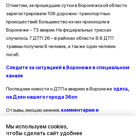
Отметим, за прошедшие сутки в Воронежской области
зарегистрировали 106 дорожно-транспортных
происшествий. Большинство из них произошли в
Воронеже – 73 аварии. На федеральных трассах
случилось 7 ДТП. 26 – в районах области. В 8 ДТП
травмы получили 8 человек, а также один человек
погиб.
Следите за ситуацией в Воронеже в специальном
канале
Последние новости о ДТП и авариях в Воронеже
здесь,
на Дзен нашего города 36on
Отзывы, эмоции, мнения,
комментарии и
обсуждения ДТП и аварий на сайте нашего
Мы используем cookies,
города в Дзен-36on
чтобы сделать сайт удобнее