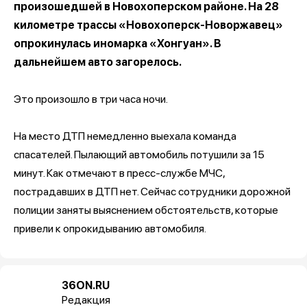
произошедшей в Новохоперском районе. На 28
километре трассы «Новохоперск-Новоржавец»
опрокинулась иномарка «Хонгуан». В
дальнейшем авто загорелось.
Это произошло в три часа ночи.
На место ДТП немедленно выехала команда
спасателей. Пылающий автомобиль потушили за 15
минут. Как отмечают в пресс-службе МЧС,
пострадавших в ДТП нет. Сейчас сотрудники дорожной
полиции заняты выяснением обстоятельств, которые
привели к опрокидыванию автомобиля.
36ON.RU
Редакция