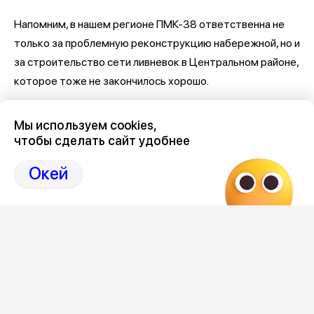
Напомним, в нашем регионе ПМК-38 ответственна не
только за проблемную реконструкцию набережной, но и
за строительство сети ливневок в Центральном районе,
которое тоже не закончилось хорошо.
Последние новости о Петровской набережной и
Мы используем cookies,
связанными с ней коррупцией и мошенничеством
здесь,
чтобы сделать сайт удобнее
на Дзен-канале нашего города 36
Окей
Отзывы, эмоции, мнения,
комментарии и
обсуждения на страницах Дзен 36on
# Петровская набережная
# Петровская набережная Воронеж
# Петровская набережная Воронеж отзывы
# Коррупция Воронеж
# Коррупция Воронеж сегодня