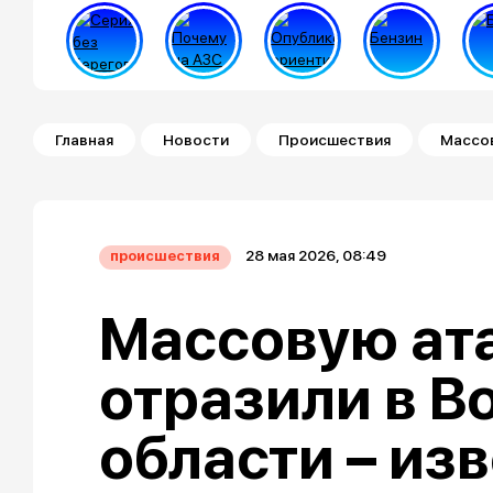
Строка навигации
Главная
Новости
Происшествия
Массов
28 мая 2026, 08:49
происшествия
Массовую ат
отразили в 
области – из