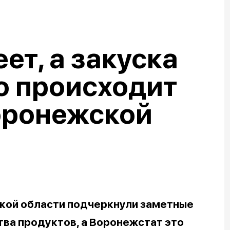
ет, а закуска
о происходит
оронежской
кой области подчеркнули заметные
ва продуктов, а Воронежстат это