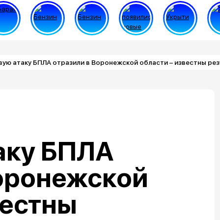
ую атаку БПЛА отразили в Воронежской области – известны ре
аку БПЛА
Воронежской
вестны