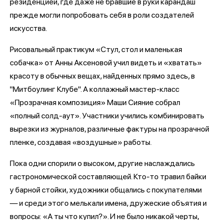
резиденцией, где даже не бравшие в руки карандаш
прежде могли попробовать себя в роли создателей
искусства.
Рисовальный практикум «Стул, стол и маленькая
собачка» от Анны Аксеновой учил видеть и «хватать»
красоту в обычных вещах, найденных прямо здесь, в
"Митбоулинг Клубе". А коллажный мастер-класс
«Прозрачная композиция» Маши Сияние собрал
«полный солд-аут». Участники учились комбинировать
вырезки из журналов, различные фактуры на прозрачной
пленке, создавая «воздушные» работы.
Пока одни спорили о высоком, другие наслаждались
гастрономической составляющей. Кто-то травил байки
у барной стойки, художники общались с покупателями
— и среди этого мелькали имена, дружеские объятия и
вопросы: «А ты что купил?». И не было никакой черты,