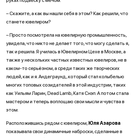
руках подвеску с мечом.
– Скажите, а как вы нашли себя в этом? Как решили, что
станете ювелиром?
– Просто посмотрела на ювелирную промышленность,
увидела, что никто не делает того, что могу сделать я,
так и решила. Я училась в Ювелирном Цехе в Москве, а
также у нескольких частных известных ювелиров, не в
каком-то серьёзном, а среди таких же творческих
людей, как и я. Андеграунд, который стал колыбелью
многих топовых созидателей в этой индустрии, таких
как Уильям Ларин, Dead Lamb, Катя Снэп. А потом стала
мастером и теперь воплощаю свои мысли и чувства в
этом.
Расположившись рядом с ювелиром,
Юля Азарова
показывала свои динамичные наброски, сделанные в