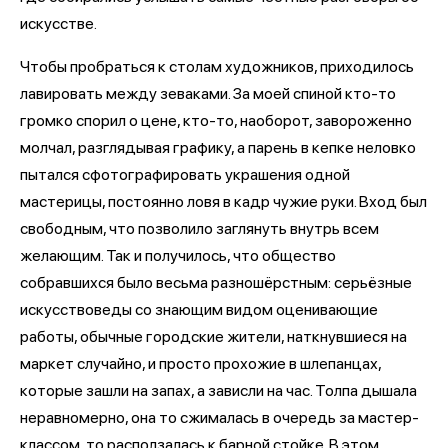
искусстве.
Чтобы пробраться к столам художников, приходилось
лавировать между зеваками. За моей спиной кто-то
громко спорил о цене, кто-то, наоборот, завороженно
молчал, разглядывая графику, а парень в кепке неловко
пытался сфотографировать украшения одной
мастерицы, постоянно ловя в кадр чужие руки. Вход был
свободным, что позволило заглянуть внутрь всем
желающим. Так и получилось, что общество
собравшихся было весьма разношёрстным: серьёзные
искусствоведы со знающим видом оценивающие
работы, обычные городские жители, наткнувшиеся на
маркет случайно, и просто прохожие в шлепанцах,
которые зашли на запах, а зависли на час. Толпа дышала
неравномерно, она то сжималась в очередь за мастер-
классом, то расползалась к барной стойке. В этом