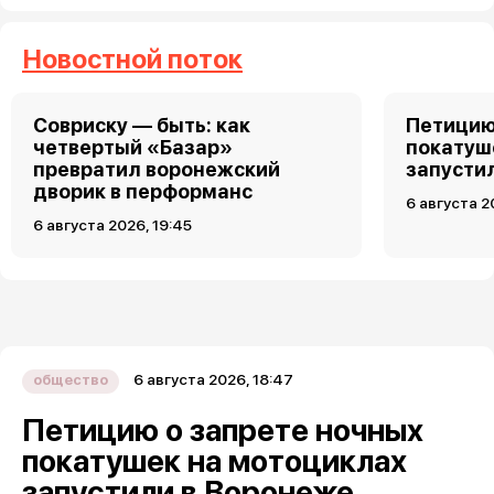
Новостной поток
Совриску — быть: как
Петицию
четвертый «Базар»
покатуш
превратил воронежский
запусти
дворик в перформанс
6 августа 2
6 августа 2026, 19:45
6 августа 2026, 18:47
общество
Петицию о запрете ночных
покатушек на мотоциклах
запустили в Воронеже