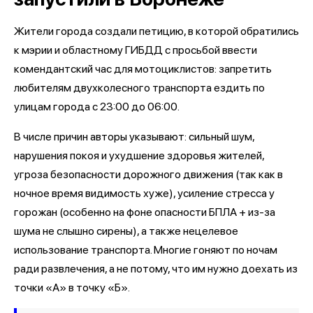
Жители города создали петицию, в которой обратились
к мэрии и областному ГИБДД с просьбой ввести
комендантский час для мотоциклистов: запретить
любителям двухколесного транспорта ездить по
улицам города с 23:00 до 06:00.
В числе причин авторы указывают: сильный шум,
нарушения покоя и ухудшение здоровья жителей,
угроза безопасности дорожного движения (так как в
ночное время видимость хуже), усиление стресса у
горожан (особенно на фоне опасности БПЛА + из-за
шума не слышно сирены), а также нецелевое
использование транспорта. Многие гоняют по ночам
ради развлечения, а не потому, что им нужно доехать из
точки «А» в точку «Б».