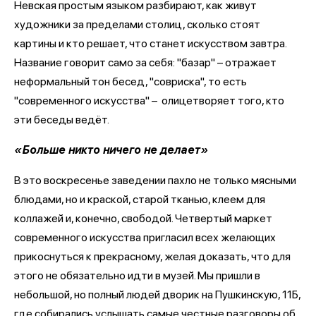
Невская простым языком разбирают, как живут
художники за пределами столиц, сколько стоят
картины и кто решает, что станет искусством завтра.
Название говорит само за себя: "базар" – отражает
неформальный тон бесед, "совриска", то есть
"современного искусства" – олицетворяет того, кто
эти беседы ведёт.
«Больше никто ничего не делает»
В это воскресенье заведении пахло не только мясными
блюдами, но и краской, старой тканью, клеем для
коллажей и, конечно, свободой. Четвертый маркет
современного искусства пригласил всех желающих
прикоснуться к прекрасному, желая доказать, что для
этого не обязательно идти в музей. Мы пришли в
небольшой, но полный людей дворик на Пушкинскую, 11Б,
где собирались услышать самые честные разговоры об