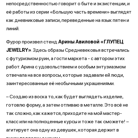
непосредственностью говорит о быте и экзистенции, и
её работы из серии «Большую часть времени» выглядят
как дневниковые записи, переведенные на язык пятен и
линий.
Фурор произвел стенд
Арины Авиловой «ГЛУПЕЦ
JEWELRY»
. Здесь образы Средневековья встречались
с футуризмом руин, а гости маркета - с автором этих
работ. Арина с удовольствием и особым энтузиазмом
отвечала на все вопросы, которые задавали ей люди,
заинтересованные её необычными украшениями.
– Создаю из воска то, как будет выглядеть изделие,
готовлю форму, а затем отливаю в металле. Это всё не
так сложно, как кажется, приходите на мой мастер-
класс или на полноценные курсы и тоже так сможете! –
агитирует она одну из девушек, которая держит в