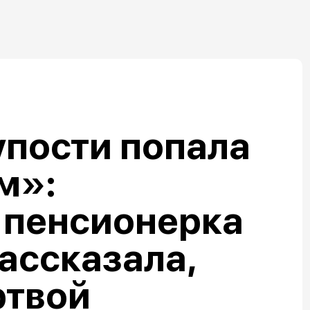
упости попала
м»:
 пенсионерка
ассказала,
ртвой