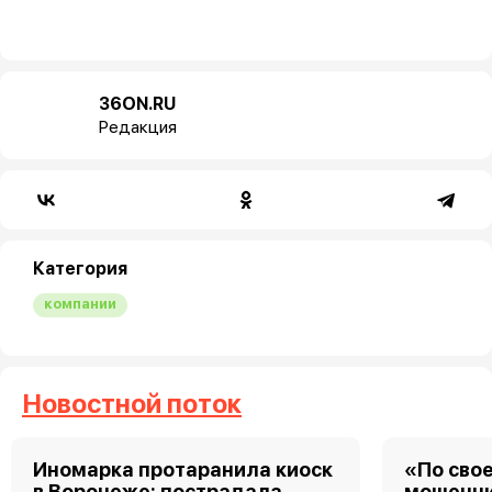
36ON.RU
Редакция
Категория
компании
Новостной поток
Иномарка протаранила киоск
«По свое
в Воронеже: пострадала
мошенни