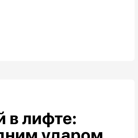
 в лифте:
дним ударом