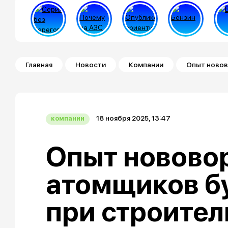
Строка навигации
Главная
Новости
Компании
Опыт новов
18 ноября 2025, 13:47
компании
Опыт новово
атомщиков б
при строител