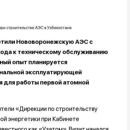
етили Нововоронежскую АЭС с
хода к техническому обслуживанию
нный опыт планируется
ональной эксплуатирующей
я для работы первой атомной
ители «Дирекции по строительству
ой энергетики при Кабинете
звестного как «Узатом». Визит начался