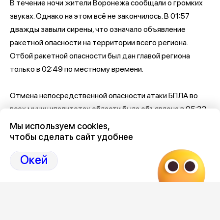
В течение ночи жители Воронежа сообщали о громких
звуках. Однако на этом всё не закончилось. В 01:57
дважды завыли сирены, что означало объявление
ракетной опасности на территории всего региона.
Отбой ракетной опасности был дан главой региона
только в 02:49 по местному времени.
Отмена непосредственной опасности атаки БПЛА во
всех муниципалитетах области была объявлена в 05:32
утра. Однако сам режим опасности атаки дронами по-
Мы используем cookies,
прежнему сохраняется на территории всего региона.
чтобы сделать сайт удобнее
Окей
По оперативной информации главы Воронежской
области, за прошедшую ночь в небе над самим
Воронежем и 14 районами региона, было обнаружено и
уничтожено 57 БПЛА. На этот раз, по предварительным
данным, обошлось без пострадавших.