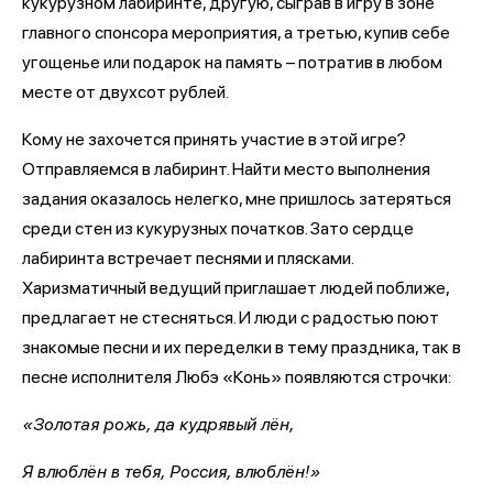
кукурузном лабиринте, другую, сыграв в игру в зоне
главного спонсора мероприятия, а третью, купив себе
угощенье или подарок на память – потратив в любом
месте от двухсот рублей.
Кому не захочется принять участие в этой игре?
Отправляемся в лабиринт. Найти место выполнения
задания оказалось нелегко, мне пришлось затеряться
среди стен из кукурузных початков. Зато сердце
лабиринта встречает песнями и плясками.
Харизматичный ведущий приглашает людей поближе,
предлагает не стесняться. И люди с радостью поют
знакомые песни и их переделки в тему праздника, так в
песне исполнителя Любэ «Конь» появляются строчки:
«Золотая рожь, да кудрявый лён,
Я влюблён в тебя, Россия, влюблён!»