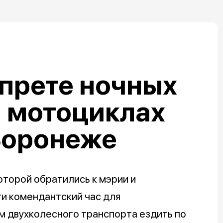
прете ночных
а мотоциклах
Воронеже
оторой обратились к мэрии и
и комендантский час для
м двухколесного транспорта ездить по