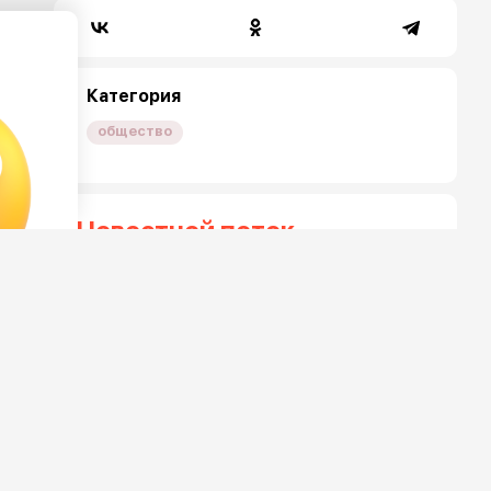
Категория
общество
Новостной поток
Петицию о запрете ночных
покатушек на мотоциклах
запустили в Воронеже
6 августа 2026, 18:47
Более 200 домов остались
бесхозными перед