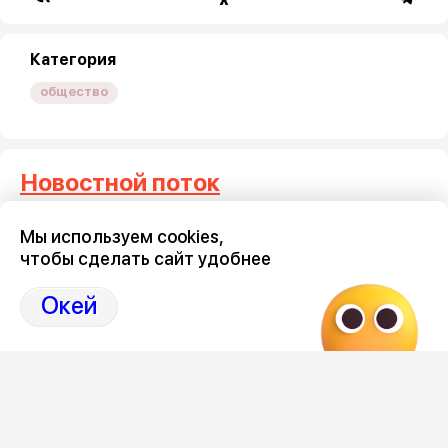
Категория
общество
Новостной поток
Мы используем cookies,
Три тысячи воронежцев
Где на 
чтобы сделать сайт удобнее
потребовали запретить
проезд 
мототранспорт по ночам
9 августа 2
Окей
9 августа 2026, 19:10
Загрузить ещё