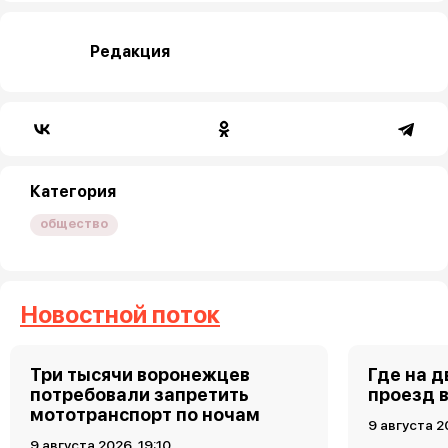
Редакция
Категория
общество
Новостной поток
Три тысячи воронежцев
Где на 
потребовали запретить
проезд 
мототранспорт по ночам
9 августа 2
9 августа 2026, 19:10