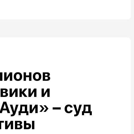
лионов
овики и
Ауди» – суд
тивы