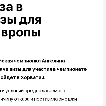
за в
зы для
Европы
йская чемпионка Ангелина
аче визы для участия в чемпионате
ройдет в Хорватии.
 и условий предполагаемого
ричину отказа и поставила эмоджи