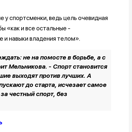
 у спортсменки, ведь цель очевидная
ы «как и все остальные -
е и навыки владения телом».
ждать: не на помосте в борьбе, а с
рит Мельникова. - Спорт становится
чшие выходят против лучших. А
пускают до старта, исчезает самое
 за честный спорт, без
ь