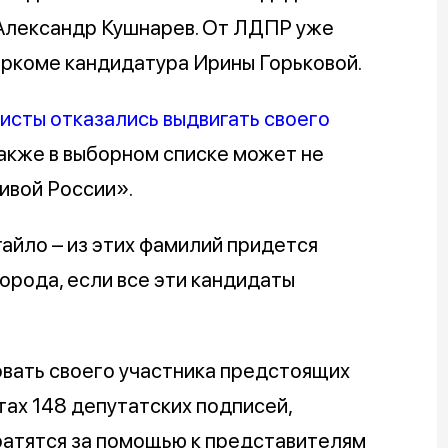
Александр Кушнарев. От ЛДПР уже
иркоме кандидатура Ирины Горьковой.
сты отказались выдвигать своего
акже в выборном списке может не
ивой России».
гайло – из этих фамилий придется
орода, если все эти кандидаты
овать своего участника предстоящих
ах 148 депутатских подписей,
атятся за помощью к представителям