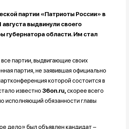
еской партии «Патриоты России» в
 августа выдвинули своего
ы губернатора области. Им стал
все партии, выдвигающие своих
нная партия, не заявившая официально
 партконференция которой состоится в
к стало известно
36
on.
ru,
скорее всего
но исполняющий обязанности главы
вое дело» был объявлен кандидат –