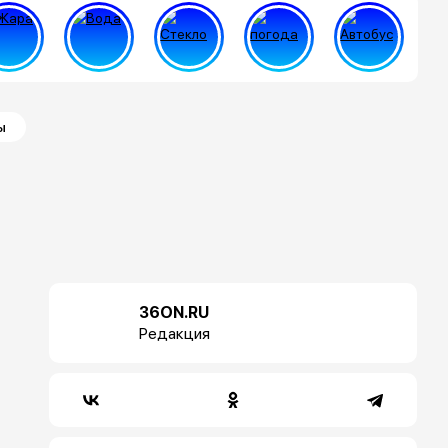
ы
36ON.RU
Редакция