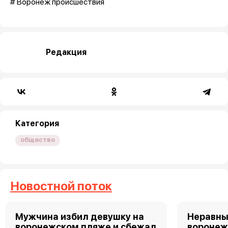
# Воронеж происшествия
Редакция
Категория
общество
Новостной поток
Мужчина избил девушку на
Неравны
воронежском пляже и сбежал
воронеж