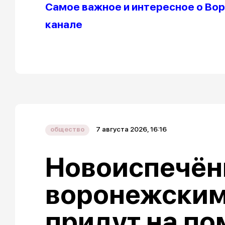
Самое важное и интересное о Вор
канале
7 августа 2026, 16:16
общество
Новоиспечё
воронежским
придут на п