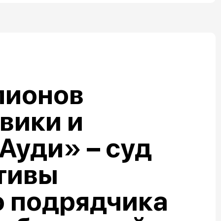
лионов
овики и
Ауди» – суд
тивы
о подрядчика