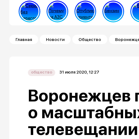
Строка навигации
Главная
Новости
Общество
Воронежце
31 июля 2020, 12:27
общество
Воронежцев 
о масштабных
телевещании