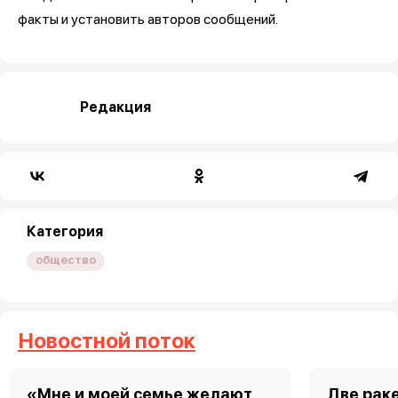
факты и установить авторов сообщений.
Редакция
Категория
общество
Новостной поток
«Мне и моей семье желают
Две рак