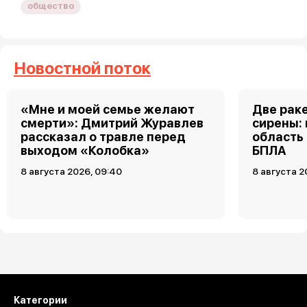
общество
Новостной поток
«Мне и моей семье желают
Две рак
смерти»: Дмитрий Журавлев
сирены:
рассказал о травле перед
область
выходом «Колобка»
БПЛА
8 августа 2026, 09:40
8 августа 2
Загрузить ещё
Категории