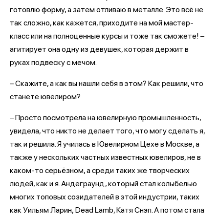
готовлю форму, а затем отливаю в металле. Это всё не
так сложно, как кажется, приходите на мой мастер-
класс или на полноценные курсы и тоже так сможете! –
агитирует она одну из девушек, которая держит в
руках подвеску с мечом.
– Скажите, а как вы нашли себя в этом? Как решили, что
станете ювелиром?
– Просто посмотрела на ювелирную промышленность,
увидела, что никто не делает того, что могу сделать я,
так и решила. Я училась в Ювелирном Цехе в Москве, а
также у нескольких частных известных ювелиров, не в
каком-то серьёзном, а среди таких же творческих
людей, как и я. Андеграунд, который стал колыбелью
многих топовых созидателей в этой индустрии, таких
как Уильям Ларин, Dead Lamb, Катя Снэп. А потом стала