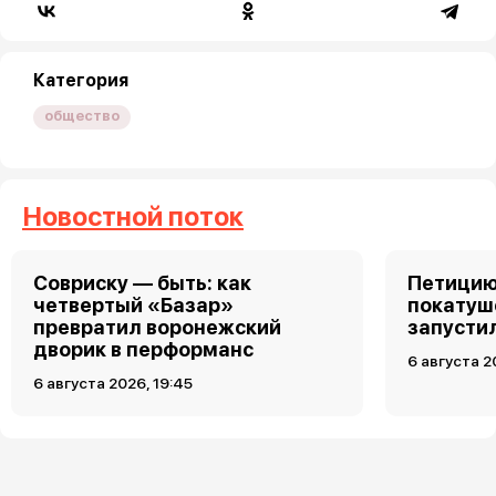
Категория
общество
Новостной поток
Совриску — быть: как
Петицию
четвертый «Базар»
покатуш
превратил воронежский
запусти
дворик в перформанс
6 августа 2
6 августа 2026, 19:45
Загрузить ещё