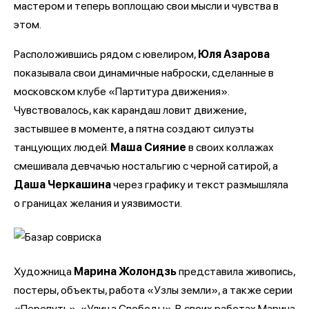
мастером и теперь воплощаю свои мысли и чувства в
этом.
Расположившись рядом с ювелиром,
Юля Азарова
показывала свои динамичные наброски, сделанные в
московском клубе «Партитура движения».
Чувствовалось, как карандаш ловит движение,
застывшее в моменте, а пятна создают силуэты
танцующих людей.
Маша Сияние
в своих коллажах
смешивала девчачью ностальгию с черной сатирой, а
Даша Черкашина
через графику и текст размышляла
о границах желания и уязвимости.
Художница
Марина Жолондзь
представила живопись,
постеры, объекты, работа «Узлы земли», а также серии
«Перепуть», «Улица Свободы». В своих работах Марина