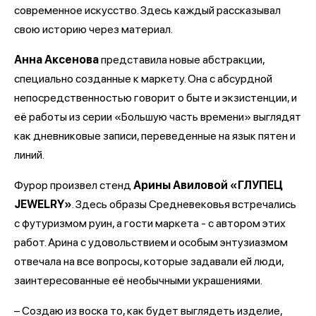
современное искусство. Здесь каждый рассказывал
свою историю через материал.
Анна Аксенова
представила новые абстракции,
специально созданные к маркету. Она с абсурдной
непосредственностью говорит о быте и экзистенции, и
её работы из серии «Большую часть времени» выглядят
как дневниковые записи, переведенные на язык пятен и
линий.
Фурор произвел стенд
Арины Авиловой «ГЛУПЕЦ
JEWELRY»
. Здесь образы Средневековья встречались
с футуризмом руин, а гости маркета - с автором этих
работ. Арина с удовольствием и особым энтузиазмом
отвечала на все вопросы, которые задавали ей люди,
заинтересованные её необычными украшениями.
– Создаю из воска то, как будет выглядеть изделие,