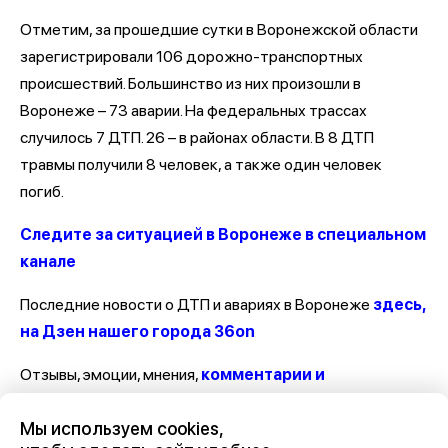
Отметим, за прошедшие сутки в Воронежской области
зарегистрировали 106 дорожно-транспортных
происшествий. Большинство из них произошли в
Воронеже – 73 аварии. На федеральных трассах
случилось 7 ДТП. 26 – в районах области. В 8 ДТП
травмы получили 8 человек, а также один человек
погиб.
Следите за ситуацией в Воронеже в специальном
канале
Последние новости о ДТП и авариях в Воронеже
здесь,
на Дзен нашего города 36on
Отзывы, эмоции, мнения,
комментарии и
обсуждения ДТП и аварий на сайте нашего
Мы используем cookies,
города в Дзен-36on