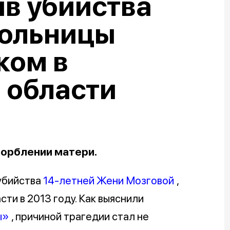
в убийства
кольницы
ком в
 области
корблении матери.
убийства
14-летней Жени Мозговой
,
и в 2013 году. Как выяснили
ы»
, причиной трагедии стал не