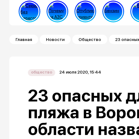
Строка навигации
Главная
Новости
Общество
23 опасных
24 июля 2020, 15:44
общество
23 опасных д
пляжа в Вор
области назв