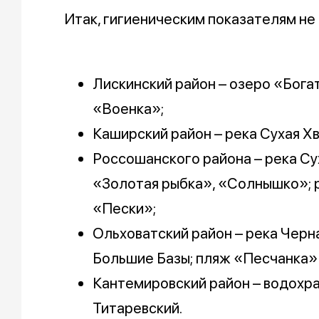
Итак, гигиеническим показателям не
Лискинский район – озеро «Бога
«Военка»;
Каширский район – река Сухая Х
Россошанского района – река Су
«Золотая рыбка», «Солнышко»; р
«Пески»;
Ольховатский район – река Черн
Большие Базы; пляж «Песчанка» 
Кантемировский район – водохр
Титаревский.