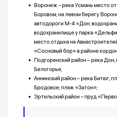
Воронеж – река Усмань место отд
Боровом; на левом берегу Воро
автодороги М-4 «Дон; водохран
водохранилище у парка «Дельфин
место отдыха на Авиастроителей,
«Сосновый бор» в районе кордон
Подгоренский район – река Дон,
Белогорье;
Аннинский район – река Битюг, п
Бродовое; пляж «Затон»;
Эртильский район – пруд «Перво