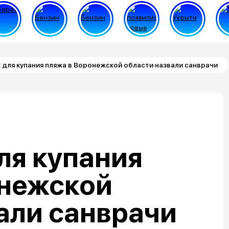
 для купания пляжа в Воронежской области назвали санврачи
ля купания
онежской
али санврачи