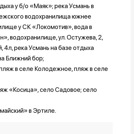
ыха у б/о «Маяк»; река Усмань в
нежского водохранилища южнее
илище у СК «Локомотив», вода в
», водохранилище, ул. Остужева, 2,
 4л, река Усмань на базе отдыха
а Ближний бор;
 пляж в селе Колодежное, пляж в селе
ляж «Косица», село Садовое; село
майский» в Эртиле.