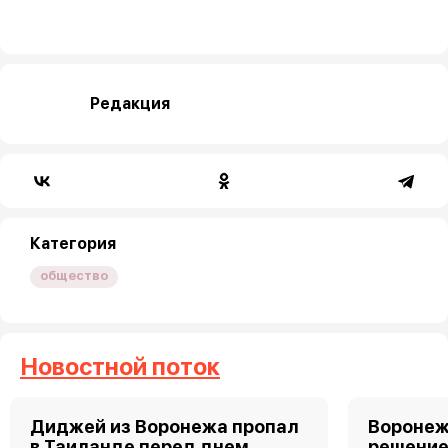
Редакция
Категория
общество
Новостной поток
Диджей из Воронежа пропал
Воронеж
в Таиланде перед днем
решение