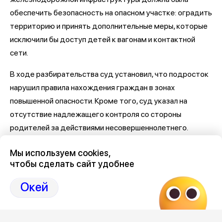
обеспечить безопасность на опасном участке: оградить
территорию и принять дополнительные меры, которые
исключили бы доступ детей к вагонам и контактной
сети.
В ходе разбирательства суд установил, что подросток
нарушил правила нахождения граждан в зонах
повышенной опасности. Кроме того, суд указал на
отсутствие надлежащего контроля со стороны
родителей за действиями несовершеннолетнего.
При рассмотрении дела суд учел все обстоятельства
Мы используем cookies,
произошедшего и пришел к выводу о частичном
чтобы сделать сайт удобнее
удовлетворении требований матери. С ОАО «РЖД» в
Окей
пользу женщины взыскали 200 тысяч рублей в качестве
компенсации морального вреда.