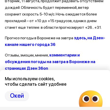
Вторник, 11 августа, продолжит радовать отсутствием
дождей. Облачность будет переменной, ветер
сохранит скорость 5-10 м/с. Ночь ожидается более
прохладной – от +10 до +15 градусов, однако днем
станет еще теплее: в области прогнозируют +26...+31.
Прогноз погоды в Воронеже на завтра
здесь, на Дзен-
канале нашего города 36
Отзывы, эмоции, мнения,
комментарии и
обсуждения погоды на завтра в Воронеже на
страницах Дзен 36on
Мы используем cookies,
#Погода Воронеж
чтобы сделать сайт удобнее
#Воронеж погода
#Погода на завтра в Воронеже
Окей
#Погода в Воронеже на завтра
#Погода на завтра Воронеж