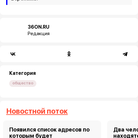
36ON.RU
Редакция
Категория
общество
Новостной поток
Появился список адресов по
Два чело
которым будет
находятс