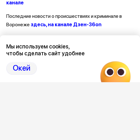
канале
Последние новости о происшествиях и криминале в
Воронеже
здесь, на канале Дзен-36on
Отзывы, эмоции, мнения, комментарии и обсуждения
Мы используем cookies,
происшествий в Воронеже и Воронежской области
на
чтобы сделать сайт удобнее
канале Дзен 36on
Окей
# Происшествия Воронеж
# Воронеж происшествия сегодня
# Происшествия Воронеж сегодня
# Воронеж происшествия
Редакция