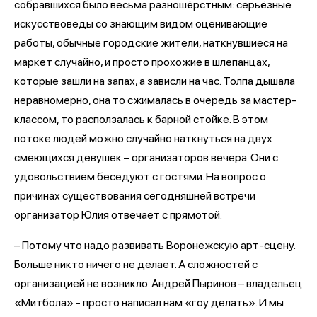
собравшихся было весьма разношёрстным: серьёзные
искусствоведы со знающим видом оценивающие
работы, обычные городские жители, наткнувшиеся на
маркет случайно, и просто прохожие в шлепанцах,
которые зашли на запах, а зависли на час. Толпа дышала
неравномерно, она то сжималась в очередь за мастер-
классом, то расползалась к барной стойке. В этом
потоке людей можно случайно наткнуться на двух
смеющихся девушек – организаторов вечера. Они с
удовольствием беседуют с гостями. На вопрос о
причинах существования сегодняшней встречи
организатор Юлия отвечает с прямотой:
– Потому что надо развивать Воронежскую арт-сцену.
Больше никто ничего не делает. А сложностей с
организацией не возникло. Андрей Пыринов – владельец
«Митбола» - просто написал нам «гоу делать». И мы