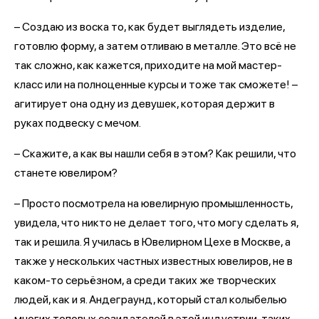
– Создаю из воска то, как будет выглядеть изделие,
готовлю форму, а затем отливаю в металле. Это всё не
так сложно, как кажется, приходите на мой мастер-
класс или на полноценные курсы и тоже так сможете! –
агитирует она одну из девушек, которая держит в
руках подвеску с мечом.
– Скажите, а как вы нашли себя в этом? Как решили, что
станете ювелиром?
– Просто посмотрела на ювелирную промышленность,
увидела, что никто не делает того, что могу сделать я,
так и решила. Я училась в Ювелирном Цехе в Москве, а
также у нескольких частных известных ювелиров, не в
каком-то серьёзном, а среди таких же творческих
людей, как и я. Андеграунд, который стал колыбелью
многих топовых созидателей в этой индустрии, таких