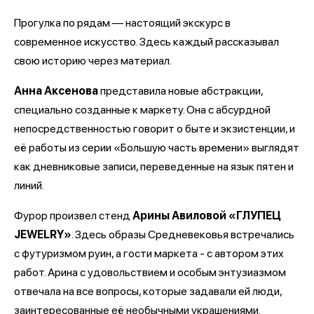
Прогулка по рядам — настоящий экскурс в
современное искусство. Здесь каждый рассказывал
свою историю через материал.
Анна Аксенова
представила новые абстракции,
специально созданные к маркету. Она с абсурдной
непосредственностью говорит о быте и экзистенции, и
её работы из серии «Большую часть времени» выглядят
как дневниковые записи, переведенные на язык пятен и
линий.
Фурор произвел стенд
Арины Авиловой «ГЛУПЕЦ
JEWELRY»
. Здесь образы Средневековья встречались
с футуризмом руин, а гости маркета - с автором этих
работ. Арина с удовольствием и особым энтузиазмом
отвечала на все вопросы, которые задавали ей люди,
заинтересованные её необычными украшениями.