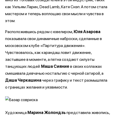
как Уильям Ларин, Dead Lamb, Катя Снэп. А потом стала
мастером и теперь воплощаю свои мысли и чувства в
этом.
Расположившись рядом с ювелиром,
Юля Азарова
показывала свои динамичные наброски, сделанные в
московском клубе «Партитура движения».
Чувствовалось, как карандаш ловит движение,
застывшее в моменте, а пятна создают силуэты
танцующих людей.
Маша Сияние
в своих коллажах
смешивала девчачью ностальгию с черной сатирой, а
Даша Черкашина
через графику и текст размышляла
о границах желания и уязвимости.
Художница
Марина Жолондзь
представила живопись,