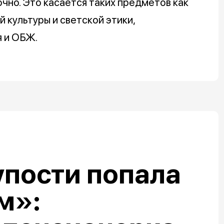
но. Это касается таких предметов как
 культуры и светской этики,
я и ОБЖ.
упости попала
м»: