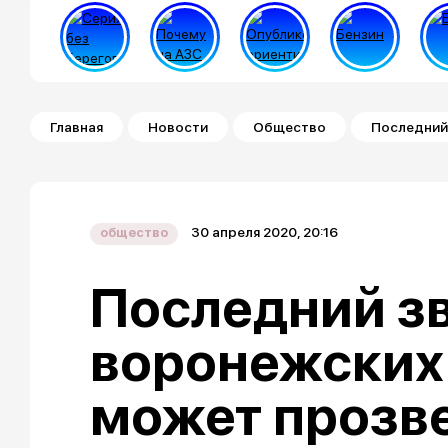
Строка навигации
Главная
Новости
Общество
Последний
30 апреля 2020, 20:16
общество
Последний з
воронежских
может прозв