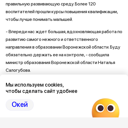
правильную развивающую среду. Более 120
воспитателей прошли курсы повышения квалификации,
чтобы лучше понимать малышей.
- Впереди нас ждет большая, вдохновляющая работа по
развитию самого нежного и ответственного
направления в образовании Воронежской области. Буду
обязательно держать ее на контроле, - сообщила
министр образования Воронежской области Наталья
Салогубова.
Последние новости Воронежа
здесь, на Дзен-канале
Мы используем cookies,
нашего города 36
чтобы сделать сайт удобнее
Отзывы, эмоции, мнения,
комментарии и
Окей
обсуждения на страницах Дзен 36on
# Новости Воронежа