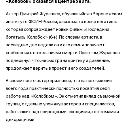
«Колобок» оказался в центре хейта.
Актер Дмитрий Журавлев, обучавшийся в Воронежском
институте ФСИН России, рассказал о волне негатива,
которая сопровождает новый фильм «Последний
богатырь.
Колобок» (6+). По словам артиста, в
последние две недели он и его семья получают
сообщения с пожеланиями смерти. При этом Журавлев
подчеркнул, что, несмотря на критику и давление,
продолжает верить в проект и его создателей.
В своем посте актер признался, что на протяжении
всего года практически полностью посвятил себя
работе над «Колобком». Он отметил вклад съемочной
группы, отдельно упомянув актеров и специалистов,
работавших над природными локациями, костюмами и
декорациями.