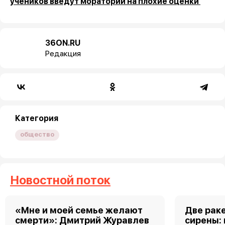
учеников введут мораторий на плохие оценки
36ON.RU
Редакция
Категория
общество
Новостной поток
«Мне и моей семье желают
Две рак
смерти»: Дмитрий Журавлев
сирены: