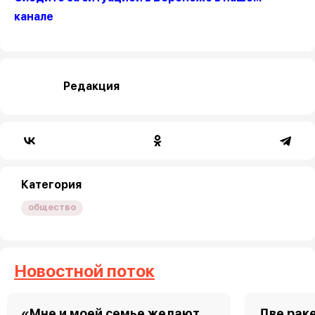
канале
Редакция
Категория
общество
Новостной поток
«Мне и моей семье желают
Две рак