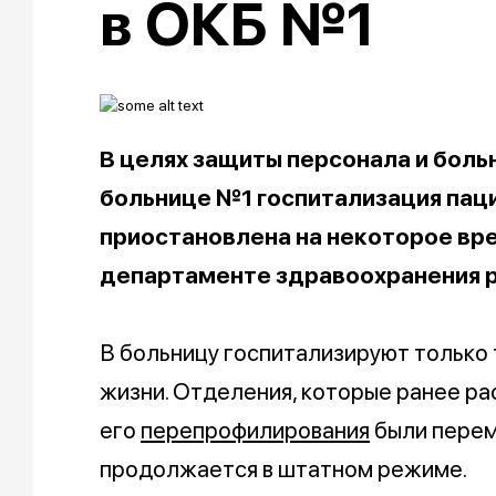
в ОКБ №1
В целях защиты персонала и боль
больнице №1 госпитализация пац
приостановлена на некоторое вре
департаменте здравоохранения р
В больницу госпитализируют только т
жизни. Отделения, которые ранее ра
его
перепрофилирования
были перем
продолжается в штатном режиме.