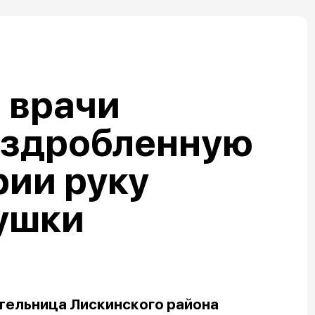
 врачи
аздробленную
рии руку
ушки
тельница Лискинского района