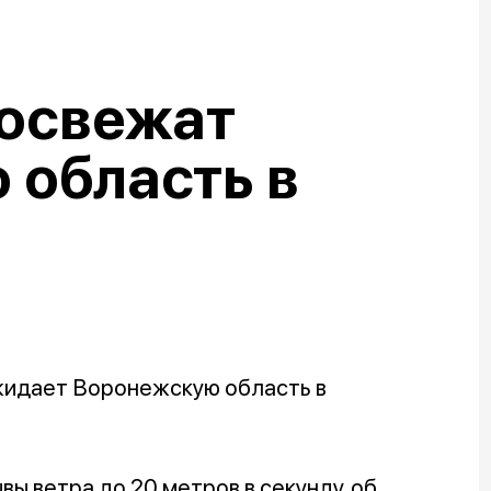
 освежат
 область в
жидает Воронежскую область в
вы ветра до 20 метров в секунду, об