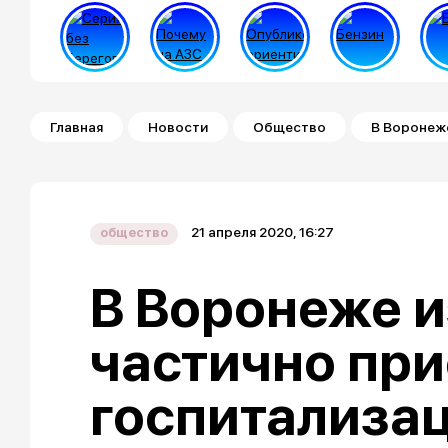
Строка навигации
Главная
Новости
Общество
В Воронеже
21 апреля 2020, 16:27
общество
В Воронеже и
частично пр
госпитализа