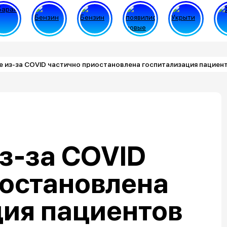
 из-за COVID частично приостановлена госпитализация пациен
з-за COVID
иостановлена
ция пациентов