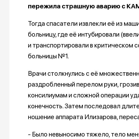
пережила страшную аварию с КА
Тогда спасатели извлекли её из маш
больницу, где её интубировали (ввел
и транспортировали в критическом 
больницы №1.
Врачи столкнулись с её множествен
раздробленный перелом руки, грози
консилиумам и сложной операции уда
конечность. Затем последовал длит
ношение аппарата Илизарова, переса
- Было невыносимо тяжело, тело мен