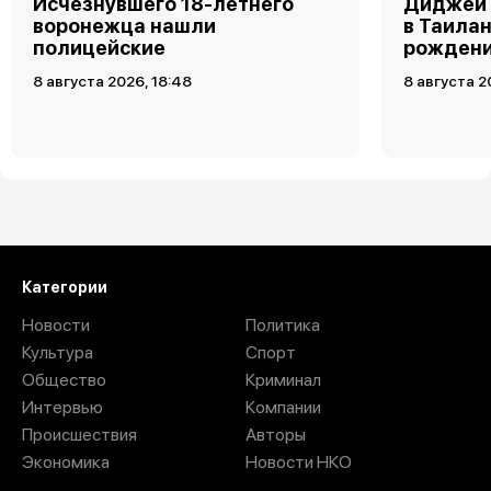
Исчезнувшего 18-летнего
Диджей 
воронежца нашли
в Таила
полицейские
рожден
8 августа 2026, 18:48
8 августа 2
Загрузить ещё
Категории
Новости
Политика
Культура
Спорт
Общество
Криминал
Интервью
Компании
Происшествия
Авторы
Экономика
Новости НКО