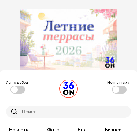
Лента добра
Ночная тема
Новости
Фото
Еда
Бизнес