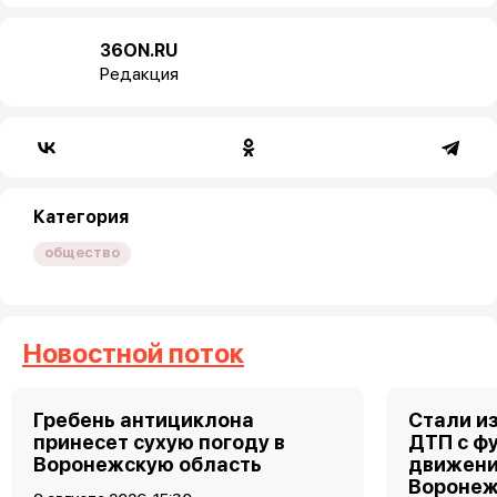
36ON.RU
Редакция
Категория
общество
Новостной поток
Гребень антициклона
Стали и
принесет сухую погоду в
ДТП с ф
Воронежскую область
движени
Вороне