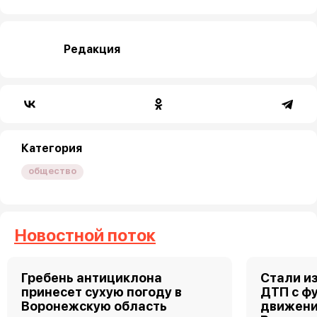
Редакция
Категория
общество
Новостной поток
Гребень антициклона
Стали и
принесет сухую погоду в
ДТП с ф
Воронежскую область
движени