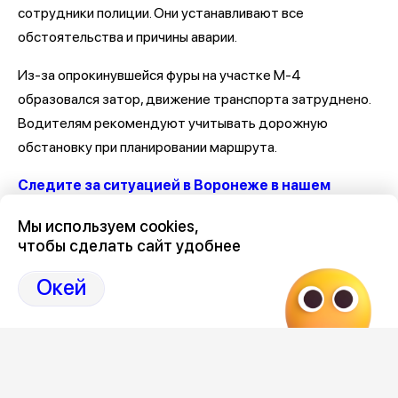
сотрудники полиции. Они устанавливают все
обстоятельства и причины аварии.
Из-за опрокинувшейся фуры на участке М-4
образовался затор, движение транспорта затруднено.
Водителям рекомендуют учитывать дорожную
обстановку при планировании маршрута.
Следите за ситуацией в Воронеже в нашем
канале
Мы используем cookies,
чтобы сделать сайт удобнее
Последние новости о ДТП и авариях в Воронеже
здесь,
на Дзен нашего города 36on
Окей
Отзывы, эмоции, мнения,
комментарии и
обсуждения ДТП и аварий на сайте нашего
города в Дзен-36on
# ДТП М 4