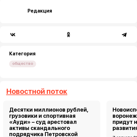
Редакция
Категория
общество
Новостной поток
Десятки миллионов рублей,
Новоис
грузовики и спортивная
воронеж
«Ауди» – суд арестовал
придут 
активы скандального
развити
подрядчика Петровской