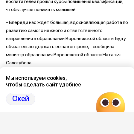
воспитателей прошли курсы повышения квалификации,
чтобы лучше понимать малышей.
- Впереди нас ждет большая, вдохновляющая работа по
развитию самого нежного и ответственного
направления в образовании Воронежской области. Буду
обязательно держать ее на контроле, - сообщила
министр образования Воронежской области Наталья
Салогубова.
Последние новости Воронежа
здесь, на Дзен-канале
Мы используем cookies,
нашего города 36
чтобы сделать сайт удобнее
Отзывы, эмоции, мнения,
комментарии и
Окей
обсуждения на страницах Дзен 36on
# Новости Воронежа
# Новости Воронеж
# Воронеж Сад развития