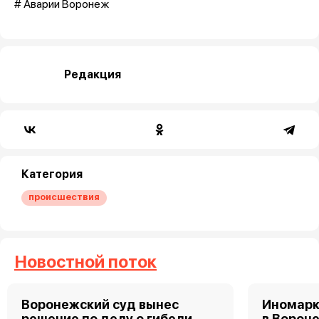
# Аварии Воронеж
Редакция
Категория
происшествия
Новостной поток
Воронежский суд вынес
Иномарк
решение по делу о гибели
в Ворон