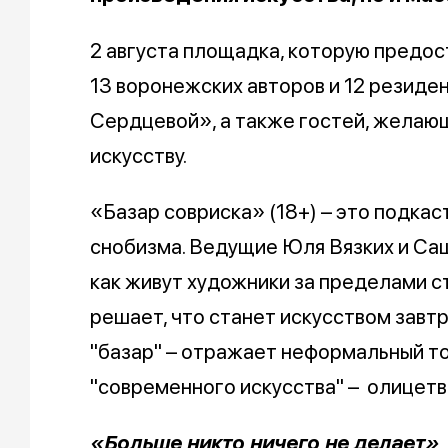
2 августа площадка, которую предо
13 воронежских авторов и 12 резиде
Сердцевой», а также гостей, желающ
искусству.
«Базар совриска» (18+) – это подкас
снобизма. Ведущие Юля Вязких и Са
как живут художники за пределами ст
решает, что станет искусством завтр
"базар" – отражает неформальный тон
"современного искусства" – олицетво
«Больше никто ничего не делает»