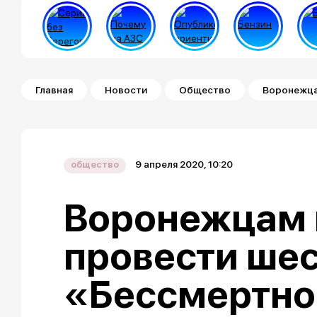
Строка навигации
Главная
Новости
Общество
Воронежца
9 апреля 2020, 10:20
общество
Воронежцам
провести ше
«Бессмертно