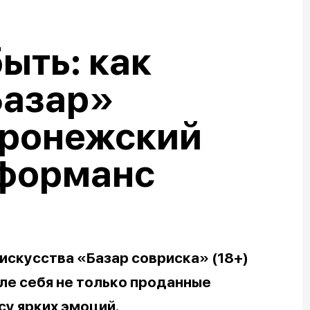
ыть: как
Базар»
оронежский
рформанс
искусства «Базар совриска» (18+)
ле себя не только проданные
су ярких эмоций.