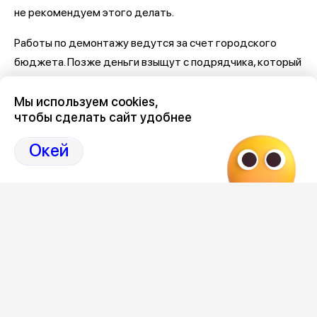
не рекомендуем этого делать.
Работы по демонтажу ведутся за счет городского
бюджета. Позже деньги взыщут с подрядчика, который
установил «косячные» площадки. Им является компания
ПМК-38 из Кисловодска.
Мы используем cookies,
чтобы сделать сайт удобнее
Самое важное и интересное о Воронеже и
Окей
области собрали в нашем канале
Последние новости Воронежа
здесь, на Дзен-канале
нашего города 36
Отзывы, эмоции, мнения,
комментарии и
обсуждения на страницах Дзен 36on
#Новости Воронежа
#Новости Воронеж