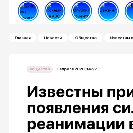
Строка навигации
Главная
Новости
Общество
Известны п
1 апреля 2020, 14:27
общество
Известны пр
появления си
реанимации 