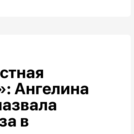
стная
: Ангелина
назвала
за в