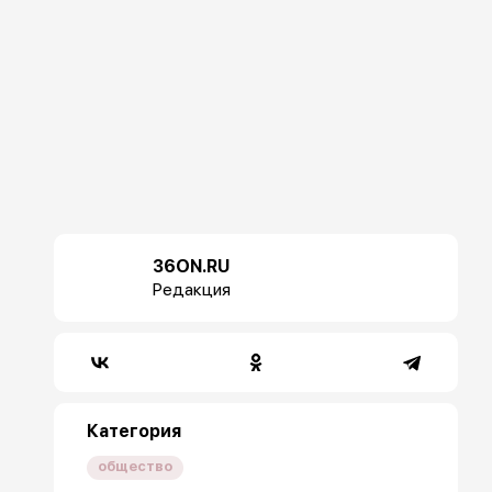
36ON.RU
Редакция
Категория
общество