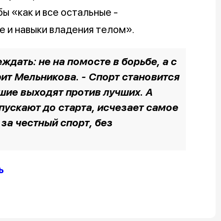
ы «как и все остальные -
е и навыки владения телом».
ждать: не на помосте в борьбе, а с
рит Мельникова. - Спорт становится
чшие выходят против лучших. А
пускают до старта, исчезает самое
 за честный спорт, без
ь