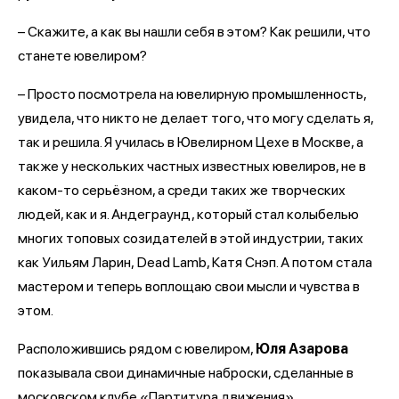
– Скажите, а как вы нашли себя в этом? Как решили, что
станете ювелиром?
– Просто посмотрела на ювелирную промышленность,
увидела, что никто не делает того, что могу сделать я,
так и решила. Я училась в Ювелирном Цехе в Москве, а
также у нескольких частных известных ювелиров, не в
каком-то серьёзном, а среди таких же творческих
людей, как и я. Андеграунд, который стал колыбелью
многих топовых созидателей в этой индустрии, таких
как Уильям Ларин, Dead Lamb, Катя Снэп. А потом стала
мастером и теперь воплощаю свои мысли и чувства в
этом.
Расположившись рядом с ювелиром,
Юля Азарова
показывала свои динамичные наброски, сделанные в
московском клубе «Партитура движения».