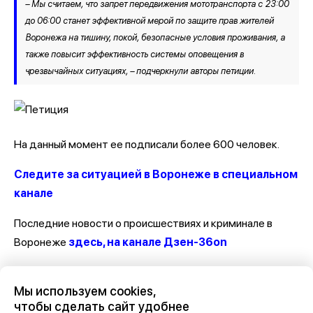
– Мы считаем, что запрет передвижения мототранспорта с 23:00
до 06:00 станет эффективной мерой по защите прав жителей
Воронежа на тишину, покой, безопасные условия проживания, а
также повысит эффективность системы оповещения в
чрезвычайных ситуациях, – подчеркнули авторы петиции.
На данный момент ее подписали более 600 человек.
Следите за ситуацией в Воронеже в специальном
канале
Последние новости о происшествиях и криминале в
Воронеже
здесь, на канале Дзен-36on
Отзывы, эмоции, мнения, комментарии и обсуждения
Мы используем cookies,
происшествий в Воронеже и Воронежской области
на
чтобы сделать сайт удобнее
канале Дзен 36on