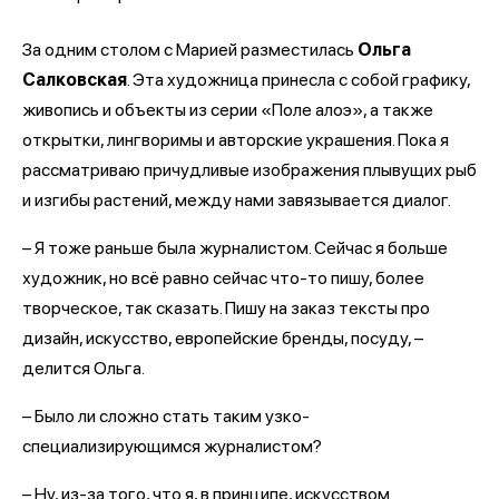
За одним столом с Марией разместилась
Ольга
Салковская
. Эта художница принесла с собой графику,
живопись и объекты из серии «Поле алоэ», а также
открытки, лингворимы и авторские украшения. Пока я
рассматриваю причудливые изображения плывущих рыб
и изгибы растений, между нами завязывается диалог.
– Я тоже раньше была журналистом. Сейчас я больше
художник, но всё равно сейчас что-то пишу, более
творческое, так сказать. Пишу на заказ тексты про
дизайн, искусство, европейские бренды, посуду, –
делится Ольга.
– Было ли сложно стать таким узко-
специализирующимся журналистом?
– Ну, из-за того, что я, в принципе, искусством