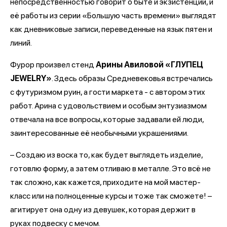
непосредственностью говорит о быте и экзистенции, и
её работы из серии «Большую часть времени» выглядят
как дневниковые записи, переведенные на язык пятен и
линий.
Фурор произвел стенд
Арины Авиловой «ГЛУПЕЦ
JEWELRY»
. Здесь образы Средневековья встречались
с футуризмом руин, а гости маркета - с автором этих
работ. Арина с удовольствием и особым энтузиазмом
отвечала на все вопросы, которые задавали ей люди,
заинтересованные её необычными украшениями.
– Создаю из воска то, как будет выглядеть изделие,
готовлю форму, а затем отливаю в металле. Это всё не
так сложно, как кажется, приходите на мой мастер-
класс или на полноценные курсы и тоже так сможете! –
агитирует она одну из девушек, которая держит в
руках подвеску с мечом.