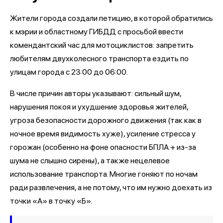
Жители города создали петицию, в которой обратились
к мэрии и областному ГИБДД с просьбой ввести
комендантский час для мотоциклистов: запретить
любителям двухколесного транспорта ездить по
улицам города с 23:00 до 06:00.
В числе причин авторы указывают: сильный шум,
нарушения покоя и ухудшение здоровья жителей,
угроза безопасности дорожного движения (так как в
ночное время видимость хуже), усиление стресса у
горожан (особенно на фоне опасности БПЛА + из-за
шума не слышно сирены), а также нецелевое
использование транспорта. Многие гоняют по ночам
ради развлечения, а не потому, что им нужно доехать из
точки «А» в точку «Б».