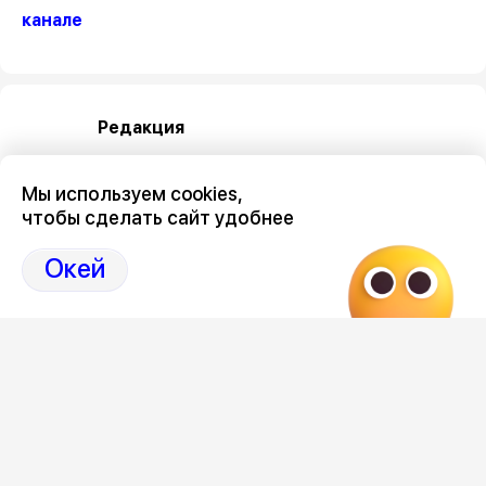
канале
Редакция
Мы используем cookies,
чтобы сделать сайт удобнее
Окей
Категория
общество
Новостной поток
«Мне и моей семье желают
Две рак