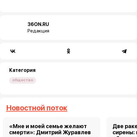
36ON.RU
Редакция
Категория
общество
Новостной поток
«Мне и моей семье желают
Две рак
смерти»: Дмитрий Журавлев
сирены: