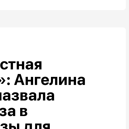
стная
: Ангелина
назвала
за в
зы для