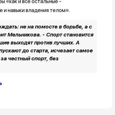
ы «как и все остальные -
е и навыки владения телом».
ждать: не на помосте в борьбе, а с
рит Мельникова. - Спорт становится
чшие выходят против лучших. А
пускают до старта, исчезает самое
 за честный спорт, без
ь