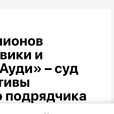
лионов
овики и
Ауди» – суд
тивы
о подрядчика
набережной в