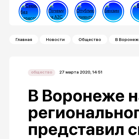
Строка навигации
Главная
Новости
Общество
В Воронеж
27 марта 2020, 14:51
общество
В Воронеже 
регионально
представил с