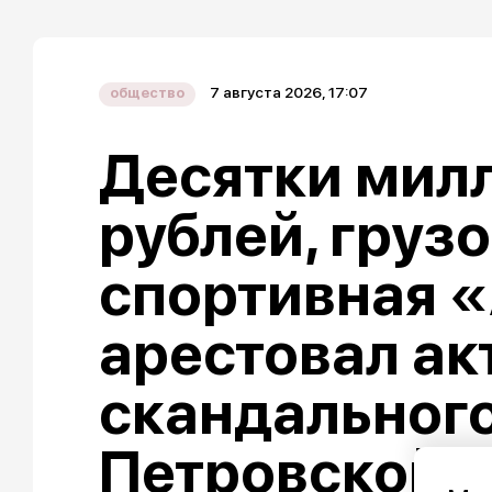
7 августа 2026, 17:07
общество
Десятки мил
рублей, груз
спортивная «
арестовал ак
скандальног
Петровской 