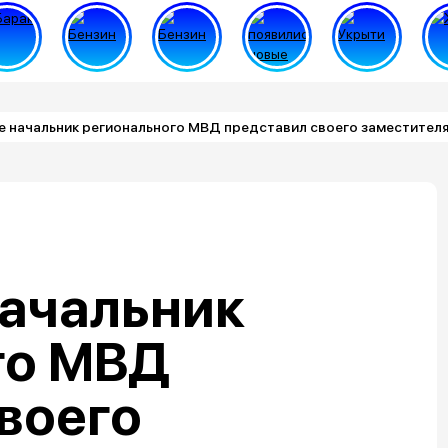
е начальник регионального МВД представил своего заместител
начальник
го МВД
воего