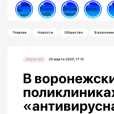
Строка навигации
Главная
Новости
Общество
В воронежс
20 марта 2020, 17:12
общество
В воронежск
поликлиника
«антивирусн