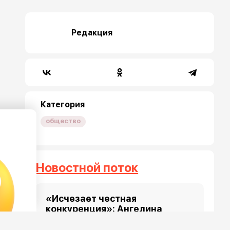
Редакция
Категория
общество
Новостной поток
«Исчезает честная
конкуренция»: Ангелина
Мельникова назвала причину
отказа в получении визы для