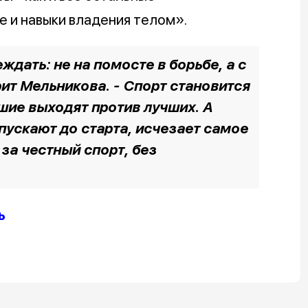
е и навыки владения телом».
ждать: не на помосте в борьбе, а с
рит Мельникова. - Спорт становится
чшие выходят против лучших. А
пускают до старта, исчезает самое
 за честный спорт, без
ь