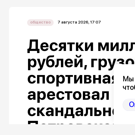
7 августа 2026, 17:07
общество
Десятки мил
рублей, груз
спортивная «
Мы 
что
арестовал ак
О
скандальног
Петровской 