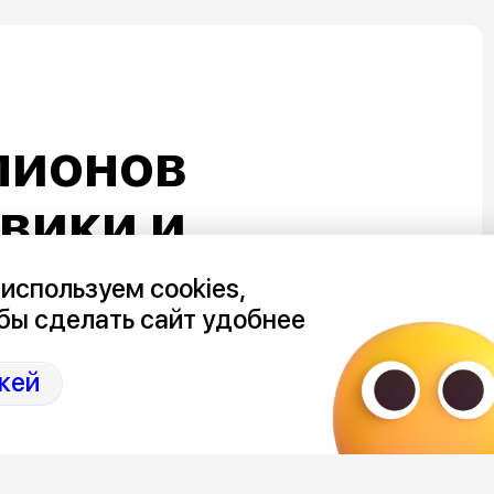
лионов
овики и
Ауди» – суд
используем cookies,
бы сделать сайт удобнее
тивы
кей
о подрядчика
набережной в