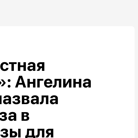
стная
: Ангелина
назвала
за в
зы для