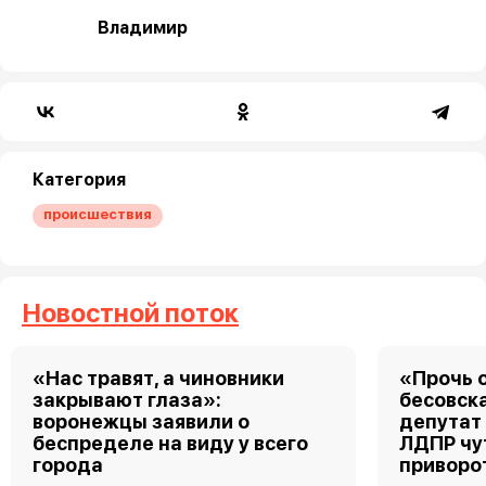
Владимир
Категория
происшествия
Новостной поток
«Нас травят, а чиновники
«Прочь о
закрывают глаза»:
бесовск
воронежцы заявили о
депутат
беспределе на виду у всего
ЛДПР чу
города
приворо