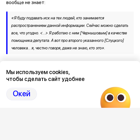
вообще не знает:
«Я буду подавать иск на тех людей, кто занимается
распространением данной информации. Сейчас можно сделать
все, что угодно. <…> Я работаю с ним [Чернышовым] в качестве
помощника депутата. А вот про второго указанного [Слуцкого]
человека… я, честно говоря, даже не знаю, кто это».
В свою очередь воронежец Борис Чернышов публично
Мы используем cookies,
заявил: он не в курсе, что чуть не стал жертвой черной
чтобы сделать сайт удобнее
магии. Но добавил – это не первое покушение на него со
стороны волшебников, чародеев и прочей нечисти.
Окей
– Отвечу так: «Прочь от меня прочь сила бесовская, я твой
главный противник!», – прокомментировал политик.