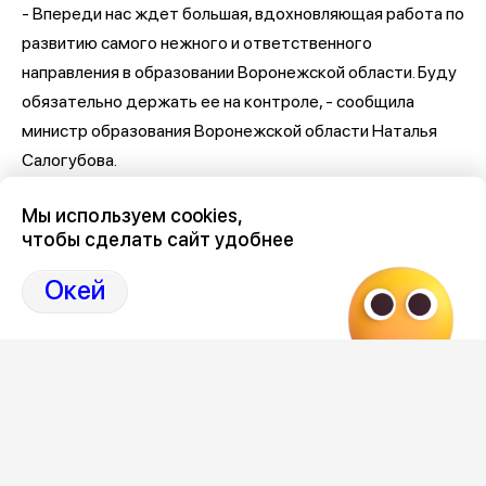
- Впереди нас ждет большая, вдохновляющая работа по
развитию самого нежного и ответственного
направления в образовании Воронежской области. Буду
обязательно держать ее на контроле, - сообщила
министр образования Воронежской области Наталья
Салогубова.
Последние новости Воронежа
здесь, на Дзен-канале
Мы используем cookies,
нашего города 36
чтобы сделать сайт удобнее
Отзывы, эмоции, мнения,
комментарии и
Окей
обсуждения на страницах Дзен 36on
# Новости Воронежа
# Новости Воронеж
# Воронеж Сад развития
# Сад развития Воронеж
# Сад развития