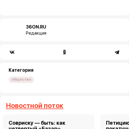
36ON.RU
Редакция
Категория
общество
Новостной поток
Совриску — быть: как
Петицию
четвертый «Базар»
покатуш