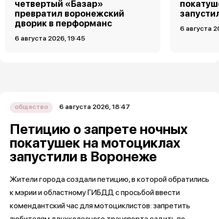
четвертый «Базар»
покатуш
превратил воронежский
запусти
дворик в перформанс
6 августа 2
6 августа 2026, 19:45
6 августа 2026, 18:47
общество
Петицию о запрете ночных
покатушек на мотоциклах
запустили в Воронеже
Жители города создали петицию, в которой обратились
к мэрии и областному ГИБДД с просьбой ввести
комендантский час для мотоциклистов: запретить
любителям двухколесного транспорта ездить по