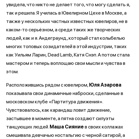
увидела, что никто не делает того, что могу сделать я,
так и решила. Я училась в Ювелирном Цехе в Москве, а
также у нескольких частных известных ювелиров, не в
каком-то серьёзном, а среди таких же творческих
людей, как и я. Андеграунд, который стал колыбелью
многих топовых созидателей в этой индустрии, таких
как Уильям Ларин, Dead Lamb, Катя Снэп. А потом стала
мастером и теперь воплощаю свои мысли и чувства в
этом.
Расположившись рядом с ювелиром,
Юля Азарова
показывала свои динамичные наброски, сделанные в
московском клубе «Партитура движения».
Чувствовалось, как карандаш ловит движение,
застывшее в моменте, а пятна создают силуэты
танцующих людей.
Маша Сияние
в своих коллажах
смешивала девчачью ностальгию с черной сатирой, а