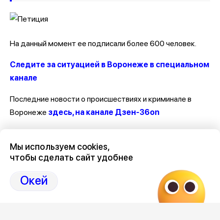
На данный момент ее подписали более 600 человек.
Следите за ситуацией в Воронеже в специальном
канале
Последние новости о происшествиях и криминале в
Воронеже
здесь, на канале Дзен-36on
Отзывы, эмоции, мнения, комментарии и обсуждения
Мы используем cookies,
происшествий в Воронеже и Воронежской области
на
чтобы сделать сайт удобнее
канале Дзен 36on
Окей
# Происшествия Воронеж
# Воронеж происшествия сегодня
# Происшествия Воронеж сегодня