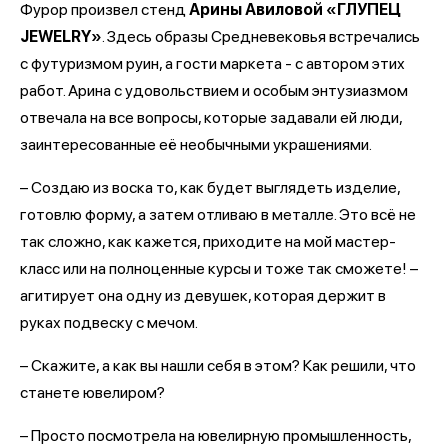
Фурор произвел стенд
Арины Авиловой «ГЛУПЕЦ
JEWELRY»
. Здесь образы Средневековья встречались
с футуризмом руин, а гости маркета - с автором этих
работ. Арина с удовольствием и особым энтузиазмом
отвечала на все вопросы, которые задавали ей люди,
заинтересованные её необычными украшениями.
– Создаю из воска то, как будет выглядеть изделие,
готовлю форму, а затем отливаю в металле. Это всё не
так сложно, как кажется, приходите на мой мастер-
класс или на полноценные курсы и тоже так сможете! –
агитирует она одну из девушек, которая держит в
руках подвеску с мечом.
– Скажите, а как вы нашли себя в этом? Как решили, что
станете ювелиром?
– Просто посмотрела на ювелирную промышленность,