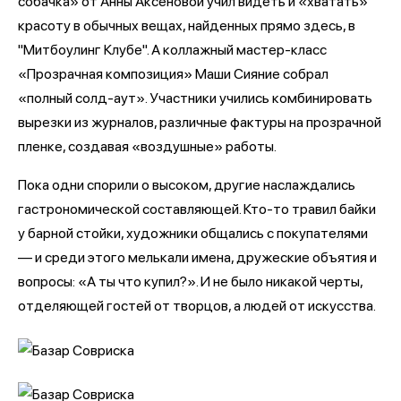
собачка» от Анны Аксеновой учил видеть и «хватать»
красоту в обычных вещах, найденных прямо здесь, в
"Митбоулинг Клубе". А коллажный мастер-класс
«Прозрачная композиция» Маши Сияние собрал
«полный солд-аут». Участники учились комбинировать
вырезки из журналов, различные фактуры на прозрачной
пленке, создавая «воздушные» работы.
Пока одни спорили о высоком, другие наслаждались
гастрономической составляющей. Кто-то травил байки
у барной стойки, художники общались с покупателями
— и среди этого мелькали имена, дружеские объятия и
вопросы: «А ты что купил?». И не было никакой черты,
отделяющей гостей от творцов, а людей от искусства.