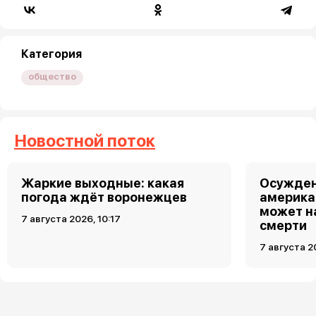
Категория
общество
Новостной поток
Жаркие выходные: какая
Осужден
погода ждёт воронежцев
америка
может н
7 августа 2026, 10:17
смерти
7 августа 2