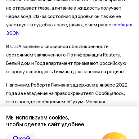
не открывает глаза, а питание и жидкость получает
через зонд. Из-за состояния здоровья он также не
участвует в судебных заседаниях, о чем ранее
сообщал
36ON.
В США заявили о серьезной обеспокоенности
состоянием заключенного. По информации Reuters,
Белый дом и Госдепартамент призывают российскую
сторону освободить Гилмана для лечения на родине.
Напомним, Роберта Гилмана задержали в январе 2022
года за нападение на правоохранителя. Сообщалось,
что в поезде сообщением «Сухум-Москва»
американец устроил пьяный дебош, его доставили в
Мы используем cookies,
участок, где он ударил сотрудника транспортной
чтобы сделать сайт удобнее
полиции. Мужчина
признал
вину, но заявил, что его
отравили
. А после и вовсе изъявил желание уйти на
Окей