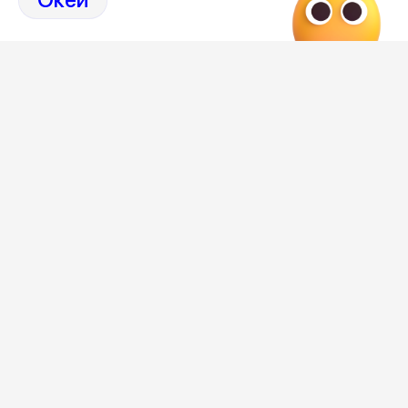
СВО.
Позднее Гилман стал фигурантом новых уголовных дел
из-за нападений на сотрудников исправительных
учреждений.
Семья Гилмана оспаривает обвинения и добивается его
освобождения. Сестра американца заявила Reuters, что
сейчас опасается за жизнь брата и боится больше
никогда его не увидеть.
Самое важное и интересное о Воронеже и
области собрали в нашем канал
Последние новости о происшествиях в Воронеже
здесь, на канале Дзен-36on
Отзывы, эмоции, мнения, комментарии и обсуждения
происшествий в Воронеже и Воронежской области
на