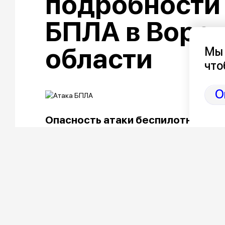
подробности 
БПЛА в Воро
области
Мы 
что
О
Опасность атаки беспилотниками 
по местному времени.
Тревога в связи с угрозой непосред
ночь прозвучала сразу для 8 районов
одного из муниципалитетов она объ