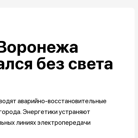
 Воронежа
ался без света
одят аварийно-восстановительные
города. Энергетики устраняют
льных линиях электропередачи