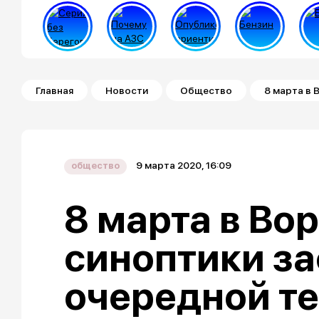
Строка навигации
Главная
Новости
Общество
8 марта в
9 марта 2020, 16:09
общество
8 марта в Во
синоптики з
очередной т