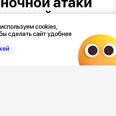
ночной атаки
нежской
используем cookies,
бы сделать сайт удобнее
кей
была объявлена накануне, в 12:50
ственного удара беспилотниками за
 и 3 городских округов области. Для
являлась дважды.