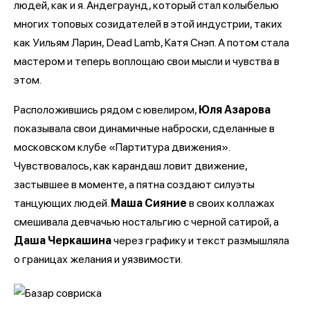
людей, как и я. Андеграунд, который стал колыбелью
многих топовых созидателей в этой индустрии, таких
как Уильям Ларин, Dead Lamb, Катя Снэп. А потом стала
мастером и теперь воплощаю свои мысли и чувства в
этом.
Расположившись рядом с ювелиром,
Юля Азарова
показывала свои динамичные наброски, сделанные в
московском клубе «Партитура движения».
Чувствовалось, как карандаш ловит движение,
застывшее в моменте, а пятна создают силуэты
танцующих людей.
Маша Сияние
в своих коллажах
смешивала девчачью ностальгию с черной сатирой, а
Даша Черкашина
через графику и текст размышляла
о границах желания и уязвимости.