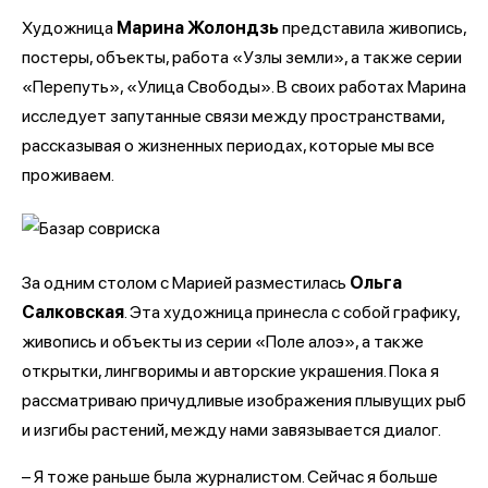
Художница
Марина Жолондзь
представила живопись,
постеры, объекты, работа «Узлы земли», а также серии
«Перепуть», «Улица Свободы». В своих работах Марина
исследует запутанные связи между пространствами,
рассказывая о жизненных периодах, которые мы все
проживаем.
За одним столом с Марией разместилась
Ольга
Салковская
. Эта художница принесла с собой графику,
живопись и объекты из серии «Поле алоэ», а также
открытки, лингворимы и авторские украшения. Пока я
рассматриваю причудливые изображения плывущих рыб
и изгибы растений, между нами завязывается диалог.
– Я тоже раньше была журналистом. Сейчас я больше