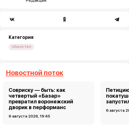
Редакция
Категория
общество
Новостной поток
Совриску — быть: как
Петицию
четвертый «Базар»
покатуш
превратил воронежский
запусти
дворик в перформанс
6 августа 2
6 августа 2026, 19:45