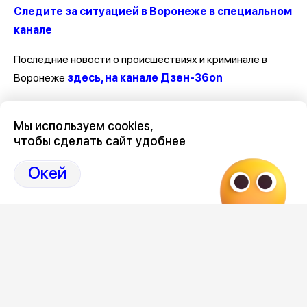
Следите за ситуацией в Воронеже в специальном
канале
Последние новости о происшествиях и криминале в
Воронеже
здесь, на канале Дзен-36on
Отзывы, эмоции, мнения, комментарии и обсуждения
Мы используем cookies,
происшествий в Воронеже и Воронежской области
на
чтобы сделать сайт удобнее
канале Дзен 36on
Окей
# Происшествия Воронеж
# Воронеж происшествия сегодня
# Происшествия Воронеж сегодня
# Воронеж происшествия