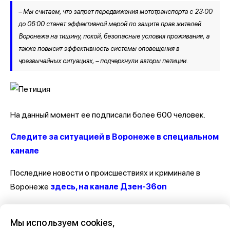
– Мы считаем, что запрет передвижения мототранспорта с 23:00
до 06:00 станет эффективной мерой по защите прав жителей
Воронежа на тишину, покой, безопасные условия проживания, а
также повысит эффективность системы оповещения в
чрезвычайных ситуациях, – подчеркнули авторы петиции.
На данный момент ее подписали более 600 человек.
Следите за ситуацией в Воронеже в специальном
канале
Последние новости о происшествиях и криминале в
Воронеже
здесь, на канале Дзен-36on
Отзывы, эмоции, мнения, комментарии и обсуждения
Мы используем cookies,
происшествий в Воронеже и Воронежской области
на