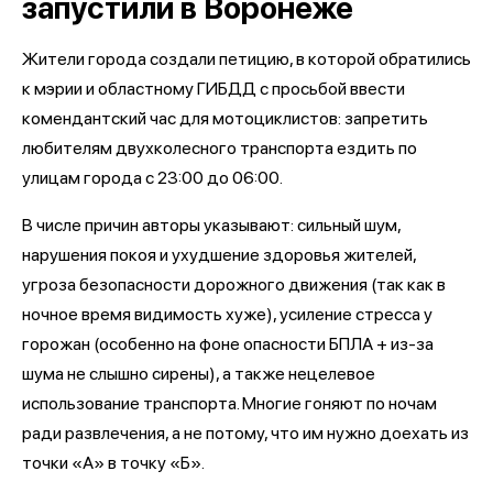
запустили в Воронеже
Жители города создали петицию, в которой обратились
к мэрии и областному ГИБДД с просьбой ввести
комендантский час для мотоциклистов: запретить
любителям двухколесного транспорта ездить по
улицам города с 23:00 до 06:00.
В числе причин авторы указывают: сильный шум,
нарушения покоя и ухудшение здоровья жителей,
угроза безопасности дорожного движения (так как в
ночное время видимость хуже), усиление стресса у
горожан (особенно на фоне опасности БПЛА + из-за
шума не слышно сирены), а также нецелевое
использование транспорта. Многие гоняют по ночам
ради развлечения, а не потому, что им нужно доехать из
точки «А» в точку «Б».