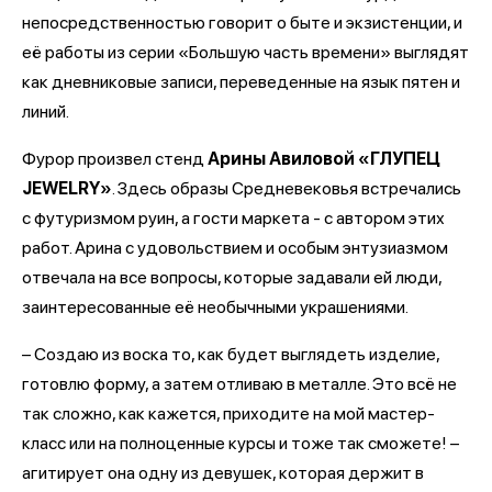
непосредственностью говорит о быте и экзистенции, и
её работы из серии «Большую часть времени» выглядят
как дневниковые записи, переведенные на язык пятен и
линий.
Фурор произвел стенд
Арины Авиловой «ГЛУПЕЦ
JEWELRY»
. Здесь образы Средневековья встречались
с футуризмом руин, а гости маркета - с автором этих
работ. Арина с удовольствием и особым энтузиазмом
отвечала на все вопросы, которые задавали ей люди,
заинтересованные её необычными украшениями.
– Создаю из воска то, как будет выглядеть изделие,
готовлю форму, а затем отливаю в металле. Это всё не
так сложно, как кажется, приходите на мой мастер-
класс или на полноценные курсы и тоже так сможете! –
агитирует она одну из девушек, которая держит в