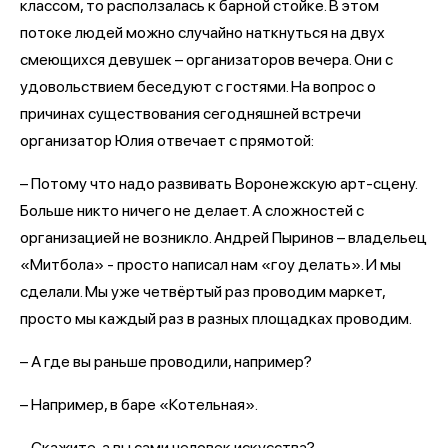
классом, то расползалась к барной стойке. В этом
потоке людей можно случайно наткнуться на двух
смеющихся девушек – организаторов вечера. Они с
удовольствием беседуют с гостями. На вопрос о
причинах существования сегодняшней встречи
организатор Юлия отвечает с прямотой:
– Потому что надо развивать Воронежскую арт-сцену.
Больше никто ничего не делает. А сложностей с
организацией не возникло. Андрей Пыринов – владельец
«Митбола» - просто написал нам «гоу делать». И мы
сделали. Мы уже четвёртый раз проводим маркет,
просто мы каждый раз в разных площадках проводим.
– А где вы раньше проводили, например?
– Например, в баре «Котельная».
– Скажите, а вы сами человек искусства?