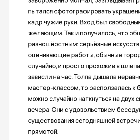
завороженно молчал, разглядывая гра
пытался сфотографировать украшени
кадр чужие руки. Вход был свободным
желающим. Так и получилось, что о
разношёрстным: серьёзные искусст
оценивающие работы, обычные город
случайно, и просто прохожие в шлепа
зависли на час. Толпа дышала неравн
мастер-классом, то расползалась к 
можно случайно наткнуться на двух 
вечера. Они с удовольствием беседую
существования сегодняшней встречи
прямотой: