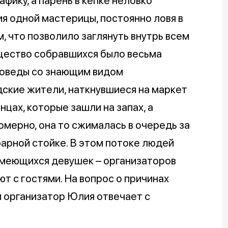
фику, а парень в кепке неловко
я одной мастерицы, постоянно ловя в
, что позволило заглянуть внутрь всем
бщество собравшихся было весьма
воведы со знающим видом
ские жители, наткнувшиеся на маркет
нцах, которые зашли на запах, а
омерно, она то сжималась в очередь за
барной стойке. В этом потоке людей
смеющихся девушек – организаторов
т с гостями. На вопрос о причинах
 организатор Юлия отвечает с