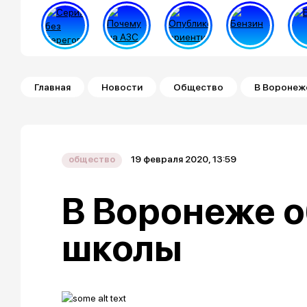
Строка навигации
Главная
Новости
Общество
В Воронеж
19 февраля 2020, 13:59
общество
В Воронеже о
школы