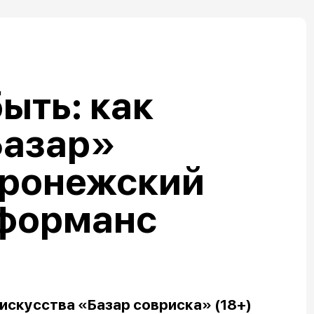
ыть: как
Базар»
оронежский
рформанс
искусства «Базар совриска» (18+)