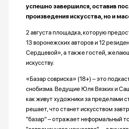
успешно завершился, оставив пос
произведения искусства, но и мас
2 августа площадка, которую предо
13 воронежских авторов и 12 резиде
Сердцевой», а также гостей, желающ
искусству.
«Базар совриска» (18+) – это подкас
снобизма. Ведущие Юля Вязких и Са
как живут художники за пределами ст
решает, что станет искусством завтр
"базар" – отражает неформальный тон