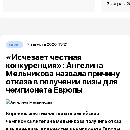
7 августа 2
7 августа 2026, 19:21
спорт
«Исчезает честная
конкуренция»: Ангелина
Мельникова назвала причину
отказа в получении визы для
чемпионата Европы
Воронежская гимнастка и олимпийская
чемпионка Ангелина Мельникова получила отказ
в выдаче визы для участия в чемпионате Европы