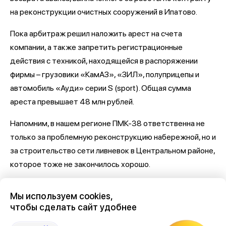
на реконструкции очистных сооружений в Ипатово.
Пока арбитраж решил наложить арест на счета
компании, а также запретить регистрационные
действия с техникой, находящейся в распоряжении
фирмы – грузовики «КамАЗ», «ЗИЛ», полуприцепы и
автомобиль «Ауди» серии S (sport). Общая сумма
ареста превышает 48 млн рублей.
Напомним, в нашем регионе ПМК-38 ответственна не
только за проблемную реконструкцию набережной, но и
за строительство сети ливневок в Центральном районе,
которое тоже не закончилось хорошо.
Последние новости о Петровской набережной и
Мы используем cookies,
связанными с ней коррупцией и мошенничеством
здесь,
чтобы сделать сайт удобнее
на Дзен-канале нашего города 36