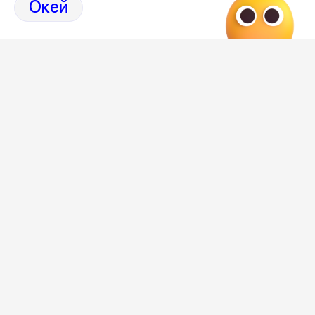
Окей
Отзывы, эмоции, мнения,
комментарии и
обсуждения на страницах Дзен 36on
# Петровская набережная
# Петровская набережная Воронеж
# Петровская набережная Воронеж отзывы
# Коррупция Воронеж
# Коррупция Воронеж сегодня
Самое важное и интересное о Воронеже и
области собрали в нашем канале
Редакция