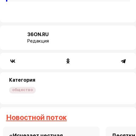
36ON.RU
Редакция
Категория
общество
Новостной поток
«Исчезает честная
Десятки