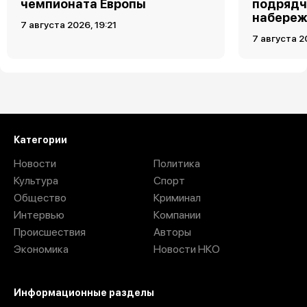
чемпионата Европы
подрядч
набереж
7 августа 2026, 19:21
7 августа 2
Загрузить ещё
Категории
Новости
Политика
Культура
Спорт
Общество
Криминал
Интервью
Компании
Происшествия
Авторы
Экономика
Новости НКО
Информационные разделы