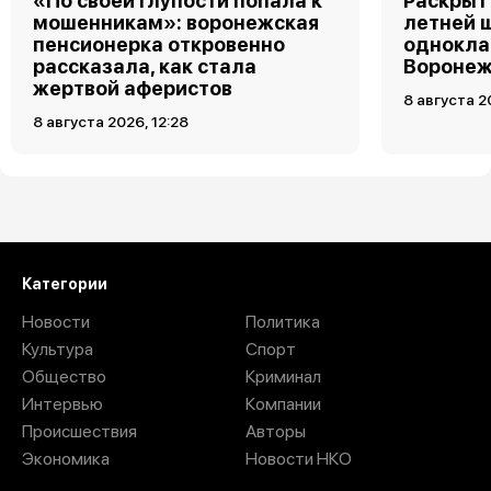
«По своей глупости попала к
Раскрыт 
мошенникам»: воронежская
летней 
пенсионерка откровенно
однокла
рассказала, как стала
Воронеж
жертвой аферистов
8 августа 2
8 августа 2026, 12:28
Загрузить ещё
Категории
Новости
Политика
Культура
Спорт
Общество
Криминал
Интервью
Компании
Происшествия
Авторы
Экономика
Новости НКО